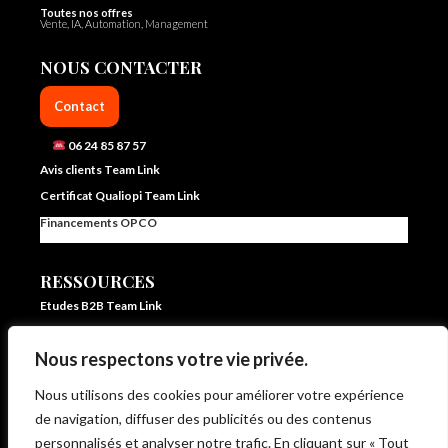
Toutes nos offres
Vente, IA, Automation, Management
NOUS CONTACTER
Contact
06 24 85 87 57
Avis clients Team Link
Certificat Qualiopi Team Link
Financements OPCO
RESSOURCES
Etudes B2B Team Link
FAQ Team Link
Nous respectons votre vie privée.
Blog IA et vente – Team Link
In ze pocket – E learning formation vente et IA
Nous utilisons des cookies pour améliorer votre expérience
Livrets d’accueil et statistiques
de navigation, diffuser des publicités ou des contenus
Règlement intérieur
personnalisés et analyser notre trafic. En cliquant sur « Tout