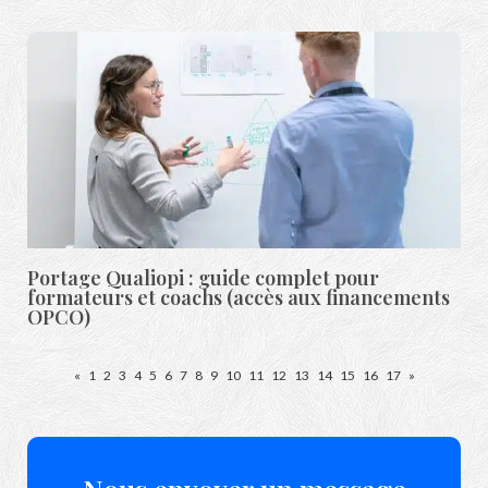
Portage Qualiopi : guide complet pour
formateurs et coachs (accès aux financements
OPCO)
«
1
2
3
4
5
6
7
8
9
10
11
12
13
14
15
16
17
»