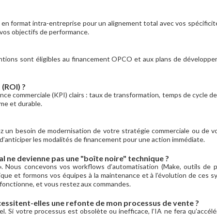
 format intra-entreprise pour un alignement total avec vos spécificités
 vos objectifs de performance.
erventions sont éligibles au financement OPCO et aux plans de dével
(ROI) ?
 commerciale (KPI) clairs : taux de transformation, temps de cycle de v
me et durable.
iez un besoin de modernisation de votre stratégie commerciale ou de 
t d’anticiper les modalités de financement pour une action immédiate.
ne devienne pas une "boîte noire" technique ?
 ». Nous concevons vos workflows d’automatisation (Make, outils de
ue et formons vos équipes à la maintenance et à l’évolution de ces 
e fonctionne, et vous restez aux commandes.
écessitent-elles une refonte de mon processus de vente ?
el. Si votre processus est obsolète ou inefficace, l’IA ne fera qu’accél