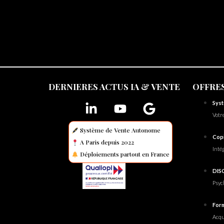
DERNIERES ACTUS IA & VENTE
OFFRES
Sys
Votr
Système de Vente Autonome
Copi
A Paris depuis 2022
Intég
Déploiements partout en France
DIS
Psyc
Form
Acqui