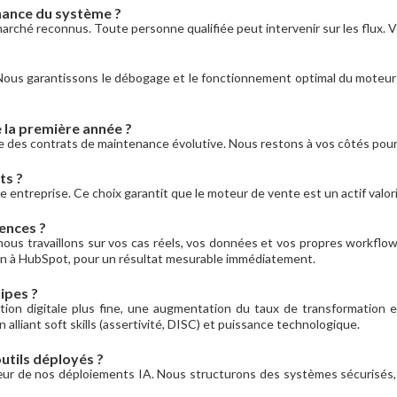
nance du système ?
rché reconnus. Toute personne qualifiée peut intervenir sur les flux. Vo
Nous garantissons le débogage et le fonctionnement optimal du moteur
 la première année ?
 des contrats de maintenance évolutive. Nous restons à vos côtés pour o
ts ?
e entreprise. Ce choix garantit que le moteur de vente est un actif valo
ences ?
nous travaillons sur vos cas réels, vos données et vos propres workflo
In à HubSpot, pour un résultat mesurable immédiatement.
ipes ?
ion digitale plus fine, une augmentation du taux de transformation e
 alliant soft skills (assertivité, DISC) et puissance technologique.
tils déployés ?
œur de nos déploiements IA. Nous structurons des systèmes sécurisés,