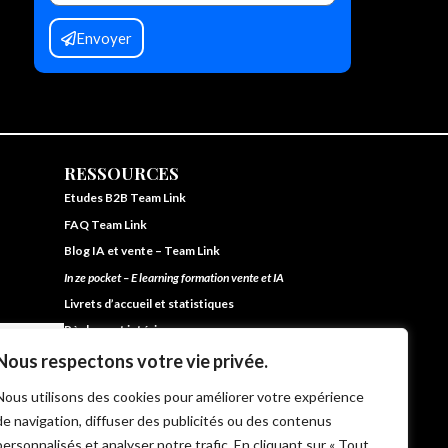
Envoyer
RESSOURCES
Etudes B2B Team Link
FAQ Team Link
Blog IA et vente – Team Link
In ze pocket – E learning formation vente et IA
Livrets d’accueil et statistiques
Règlement intérieur
CG de Vente et d’Utilisation
Nous respectons votre vie privée.
CP Moteur de Vente Intégré
Nous utilisons des cookies pour améliorer votre expérience
Politique de protection des données
de navigation, diffuser des publicités ou des contenus
personnalisés et analyser notre trafic. En cliquant sur « Tout