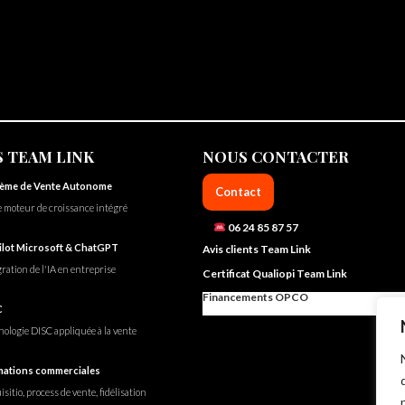
 TEAM LINK
NOUS CONTACTER
tème de Vente Autonome
Contact
e moteur de croissance intégré
06 24 85 87 57
lot Microsoft & ChatGPT
Avis clients Team Link
ration de l'IA en entreprise
Certificat Qualiopi Team Link
Financements OPCO
C
hologie DISC appliquée à la vente
ations commerciales
sitio, process de vente, fidélisation