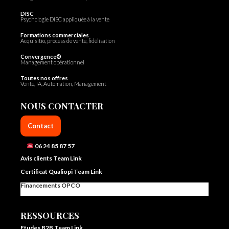
DISC
Psychologie DISC appliquée à la vente
Formations commerciales
Acquisitio, process de vente, fidélisation
Convergence®
Management opérationnel
Toutes nos offres
Vente, IA, Automation, Management
NOUS CONTACTER
Contact
06 24 85 87 57
Avis clients Team Link
Certificat Qualiopi Team Link
Financements OPCO
RESSOURCES
Etudes B2B Team Link