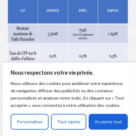
Nous respectons votre vie privée.
Nous utilisons des cookies pour améliorer votre expérience
A noter
: l’AGEFICE impose une cotisation CFP de 12€
de navigation, diffuser des publicités ou des contenus
minimum (soit un CA annuel de 12 000€ minimum)
personnalisés et analyser notre trafic. En cliquant sur « Tout
accepter », vous consentez à notre utilisation des cookies.
pour débloquer le montant total. A défaut, seule une
fraction sera débloquée (environ 200€). Le FIFPL et le
Personnaliser
Tout rejeter
Accepter tout
FAFCEA débloquent le montant total dès le 1er euro
cotisé.