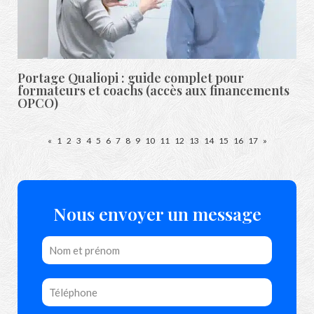
Portage Qualiopi : guide complet pour
formateurs et coachs (accès aux financements
OPCO)
«
1
2
3
4
5
6
7
8
9
10
11
12
13
14
15
16
17
»
Nous envoyer un message