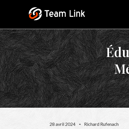
Édu
Mé
28 avril 2024
Richard Rufenach