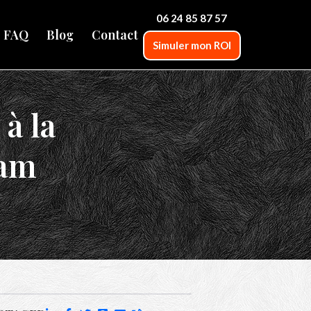
06 24 85 87 57
FAQ
Blog
Contact
Simuler mon ROI
à la
eam