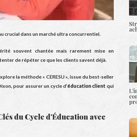
Str
ac
u crucial dans un marché ultra concurrentiel.
vérité souvent chantée mais rarement mise en
tenter de répéter ce que les clients savent déjà.
e explore la méthode « CERESU », issue du best-seller
Dixon
, pour assurer un cycle d’
éducation client
qui
L’
co
pro
Clés du Cycle d’Éducation avec