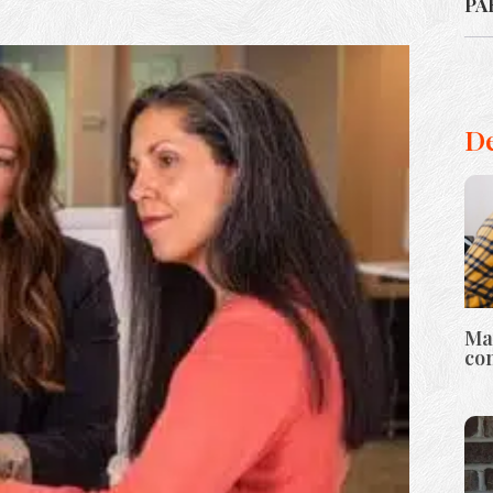
PA
De
Max
con