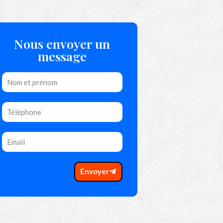
Nous envoyer un
message
Envoyer