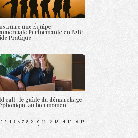
nstruire une Équipe
mmerciale Performante en B2B:
ide Pratique
d call : le guide du démarchage
léphonique au bon moment
2
3
4
5
6
7
8
9
10
11
12
13
14
15
16
17
»