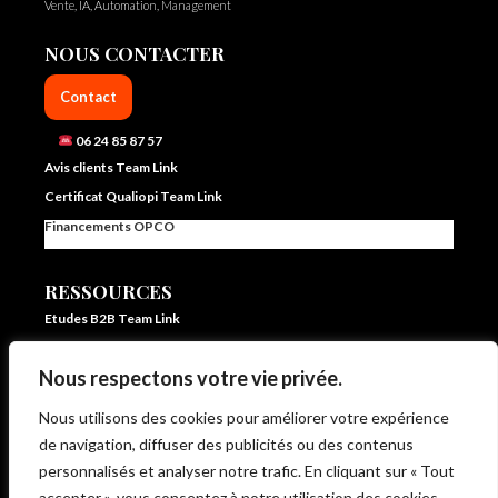
Vente, IA, Automation, Management
NOUS CONTACTER
Contact
06 24 85 87 57
Avis clients Team Link
Certificat Qualiopi Team Link
Financements OPCO
RESSOURCES
Etudes B2B Team Link
FAQ Team Link
Nous respectons votre vie privée.
Blog IA et vente – Team Link
In ze pocket – E learning formation vente et IA
Nous utilisons des cookies pour améliorer votre expérience
Livrets d’accueil et statistiques
de navigation, diffuser des publicités ou des contenus
Règlement intérieur
personnalisés et analyser notre trafic. En cliquant sur « Tout
CG de Vente et d’Utilisation
accepter », vous consentez à notre utilisation des cookies.