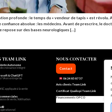
on profonde : le temps du « vendeur de tapis » est révolu. A
e confiance absolue : les médecins. Avant de prescrire, le do
le repose sur des bases neurologiques […]
 TEAM LINK
NOUS CONTACTER
 Vente Autonome
de croissance intégré
Contact
rosoft & ChatGPT
06 24 85 87 57
e l'IA en entreprise
Avis clients Team Link
ISC appliquée à la vente
Certificat Qualiopi Team Link
 commerciales
Financements OPCO
ocess de vente, fidélisation
ce®
opérationnel