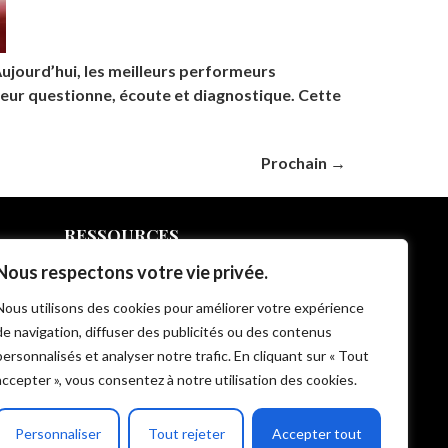
ujourd’hui, les meilleurs performeurs
cteur questionne, écoute et diagnostique. Cette
Prochain
→
RESSOURCES
Etudes B2B Team Link
Nous respectons votre vie privée.
FAQ Team Link
Nous utilisons des cookies pour améliorer votre expérience
Blog IA et vente – Team Link
de navigation, diffuser des publicités ou des contenus
In ze pocket – E learning formation vente et IA
personnalisés et analyser notre trafic. En cliquant sur « Tout
Livrets d’accueil et statistiques
accepter », vous consentez à notre utilisation des cookies.
Règlement intérieur
CG de Vente et d’Utilisation
Personnaliser
Tout rejeter
Accepter tout
CP Moteur de Vente Intégré