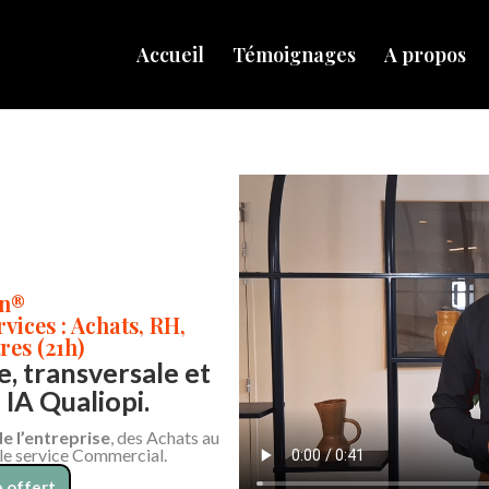
Accueil
Témoignages
A propos
on®
ices : Achats, RH,
res (21h)
, transversale et
IA Qualiopi.
de l’entreprise
, des Achats au
 le service Commercial.
 offert