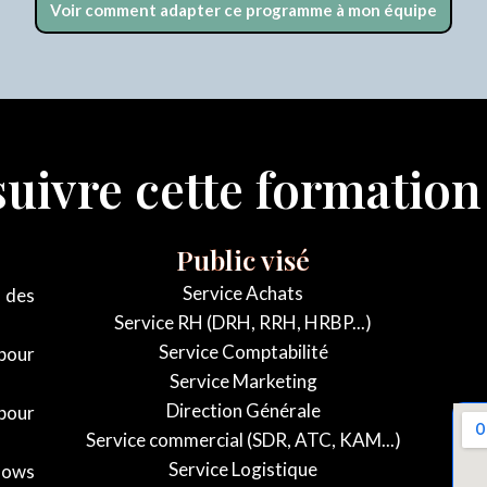
Voir comment adapter ce programme à mon équipe
uivre cette formatio
Public visé
Service Achats
 des
Service RH (DRH, RRH, HRBP...)
Service Comptabilité
pour
Service Marketing
Direction Générale
pour
Service commercial (SDR, ATC, KAM...)
Service Logistique
lows