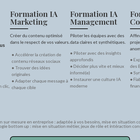
Formation IA
Formation IA
Fo
Marketing
Management
Co
Créer du contenu optimisé
Piloter les équipes avec des
Affin
dans le respect de vos valeurs.
data claires et synthétiques.
proje
lus
anoma
● Piloter avec des insights
● Accélérer la création de
approfondis
● Exp
contenu réseaux sociaux
● Décider plus vite et mieux
des 
● Trouver des idées
informé(e)
● Syn
originales
● Instaurer une culture IA
● Fia
● Adapter chaque message à
moderne
finan
 clic,
chaque cible
n sur-mesure en entreprise : adaptée à vos besoins, mise en situation c
gie bottom up : mise en situation métier, jeux de rôle et intéraction con