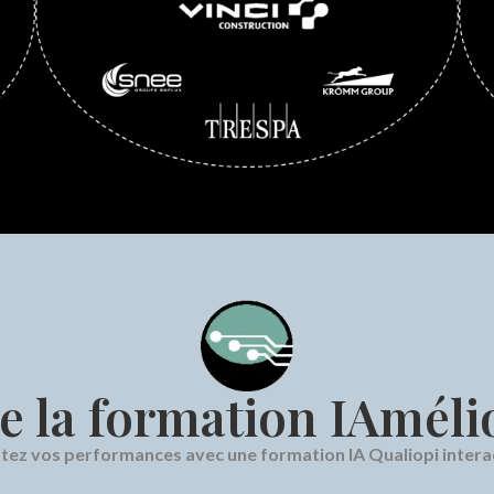
 la formation IAmélio
tez vos performances avec une formation IA Qualiopi interac