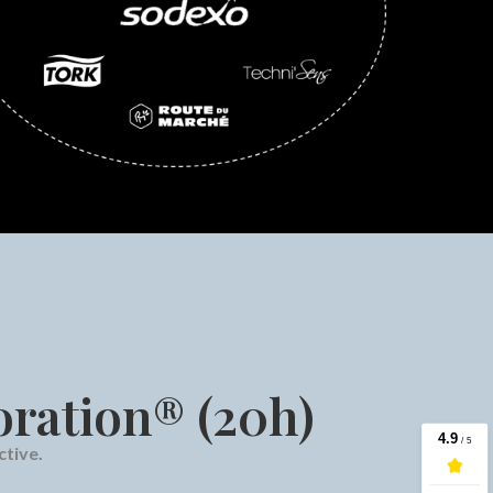
ration® (20h)
tive.