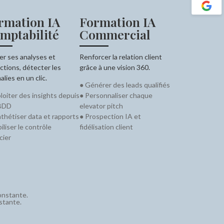
rmation IA
Formation IA
mptabilité
Commercial
er ses analyses et
Renforcer la relation client
ctions, détecter les
grâce à une vision 360.
lies en un clic.
● Générer des leads qualifiés
loiter des insights depuis
● Personnaliser chaque
BDD
elevator pitch
thétiser data et rapports
● Prospection IA et
biliser le contrôle
fidélisation client
cier
onstante.
stante.