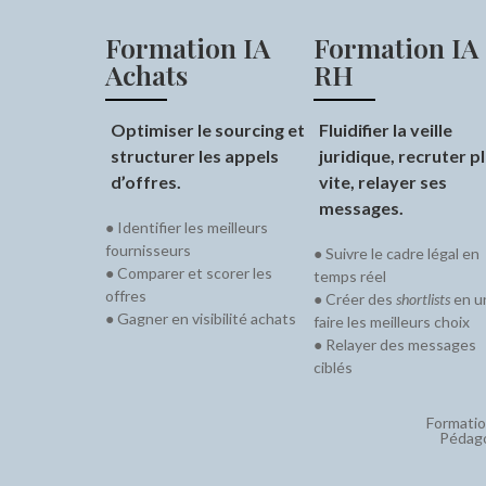
Formation IA
Formation IA
Achats
RH
Optimiser le sourcing et
Fluidifier la veille
structurer les appels
juridique, recruter p
d’offres.
vite, relayer ses
messages.
● Identifier les meilleurs
fournisseurs
● Suivre le cadre légal en
● Comparer et scorer les
temps réel
offres
● Créer des
shortlists
en un
● Gagner en visibilité achats
faire les meilleurs choix
● Relayer des messages
ciblés
Formatio
Pédago