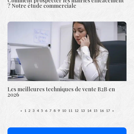
Comment prospecter les mairies efficacement
? Notre étude commerciale
Les meilleures techniques de vente B2B en
2026
«
1
2
3
4
5
6
7
8
9
10
11
12
13
14
15
16
17
»