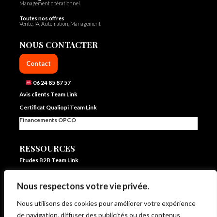
Management opérationnel
Toutes nos offres
Vente, IA, Automation, Management
NOUS CONTACTER
Contact
06 24 85 87 57
Avis clients Team Link
Certificat Qualiopi Team Link
Financements OPCO
RESSOURCES
Etudes B2B Team Link
FAQ Team Link
Nous respectons votre vie privée.
Blog IA et vente – Team Link
In ze pocket – E learning formation vente et IA
Nous utilisons des cookies pour améliorer votre expérience
Livrets d’accueil et statistiques
de navigation, diffuser des publicités ou des contenus