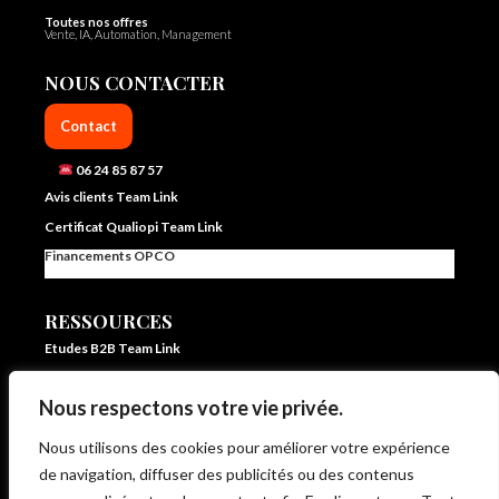
Toutes nos offres
Vente, IA, Automation, Management
NOUS CONTACTER
Contact
06 24 85 87 57
Avis clients Team Link
Certificat Qualiopi Team Link
Financements OPCO
RESSOURCES
Etudes B2B Team Link
FAQ Team Link
Nous respectons votre vie privée.
Blog IA et vente – Team Link
In ze pocket – E learning formation vente et IA
Nous utilisons des cookies pour améliorer votre expérience
Livrets d’accueil et statistiques
de navigation, diffuser des publicités ou des contenus
Règlement intérieur