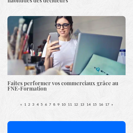
habitudes des décideurs
Faites performer vos commerciaux grâce au
FNE-Formation
«
1
2
3
4
5
6
7
8
9
10
11
12
13
14
15
16
17
»