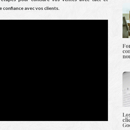
de confiance avec vos clients.
Fo
co
nou
Log
cli
Go