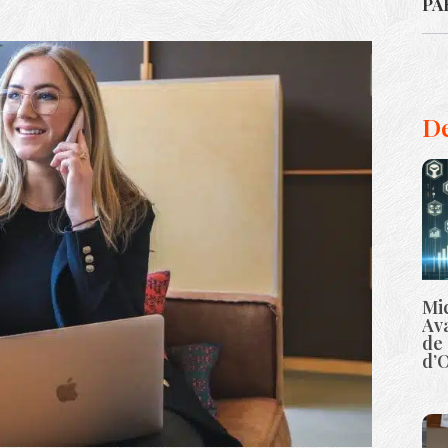
PA
De
Mic
Ava
de 
d’