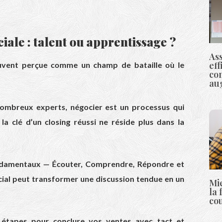
ale : talent ou apprentissage ?
As
eff
uvent perçue comme un champ de bataille où le
con
au
ombreux experts, négocier est un processus qui
la clé d’un closing réussi ne réside plus dans la
ondamentaux — Écouter, Comprendre, Répondre et
ial peut transformer une discussion tendue en un
Mi
la 
co
étapes pour conclure vos ventes avec tact et