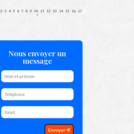
2
3
4
5
6
7
8
9
10
11
12
13
14
15
16
17
»
Nous envoyer un
message
Envoyer