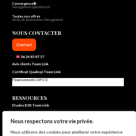
Convergence®
Management opérationnel
Toutes nos offres
Vente, IA, Automation, Management
NOUS CONTACTER
Contact
06 24 85 87 57
Avis clients Team Link
Certificat Qualiopi Team Link
Financements OPCO
RESSOURCES
Etudes B2B Team Link
FAQ Team Link
Nous respectons votre vie privée.
Blog IA et vente – Team Link
In ze pocket – E learning formation vente et IA
Nous utilisons des cookies pour améliorer votre expérience