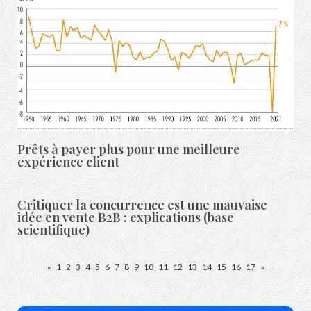
Prêts à payer plus pour une meilleure
expérience client
Critiquer la concurrence est une mauvaise
idée en vente B2B : explications (base
scientifique)
«
1
2
3
4
5
6
7
8
9
10
11
12
13
14
15
16
17
»