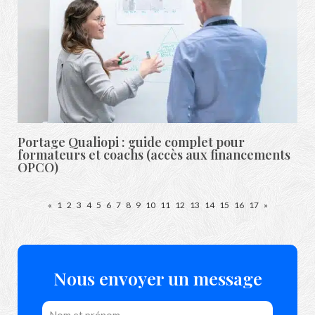
Portage Qualiopi : guide complet pour
formateurs et coachs (accès aux financements
OPCO)
«
1
2
3
4
5
6
7
8
9
10
11
12
13
14
15
16
17
»
Nous envoyer un message