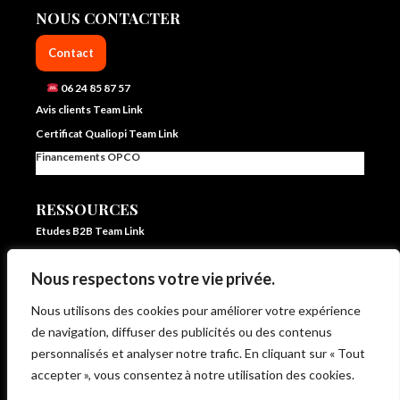
NOUS CONTACTER
Contact
06 24 85 87 57
Avis clients Team Link
Certificat Qualiopi Team Link
Financements OPCO
RESSOURCES
Etudes B2B Team Link
FAQ Team Link
Nous respectons votre vie privée.
Blog IA et vente – Team Link
In ze pocket – E learning formation vente et IA
Nous utilisons des cookies pour améliorer votre expérience
Livrets d’accueil et statistiques
de navigation, diffuser des publicités ou des contenus
Règlement intérieur
personnalisés et analyser notre trafic. En cliquant sur « Tout
CG de Vente et d’Utilisation
accepter », vous consentez à notre utilisation des cookies.
CP Moteur de Vente Intégré