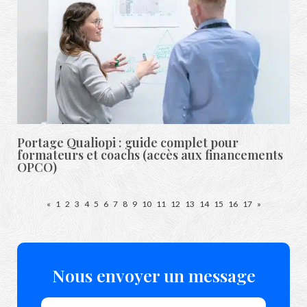
Portage Qualiopi : guide complet pour
formateurs et coachs (accès aux financements
OPCO)
«
1
2
3
4
5
6
7
8
9
10
11
12
13
14
15
16
17
»
Nous envoyer un message