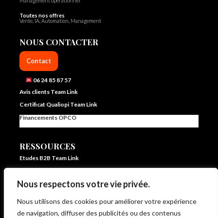
Management opérationnel
Toutes nos offres
Vente, IA, Automation, Management
NOUS CONTACTER
Contact
06 24 85 87 57
Avis clients Team Link
Certificat Qualiopi Team Link
Financements OPCO
RESSOURCES
Etudes B2B Team Link
FAQ Team Link
Nous respectons votre vie privée.
Blog IA et vente – Team Link
In ze pocket – E learning formation vente et IA
Nous utilisons des cookies pour améliorer votre expérience
Livrets d’accueil et statistiques
de navigation, diffuser des publicités ou des contenus