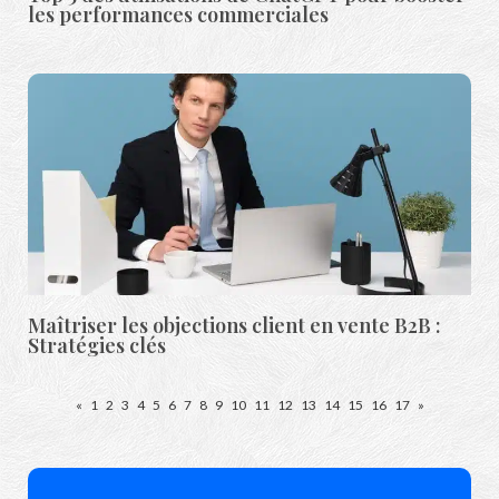
les performances commerciales
Maîtriser les objections client en vente B2B :
Stratégies clés
«
1
2
3
4
5
6
7
8
9
10
11
12
13
14
15
16
17
»