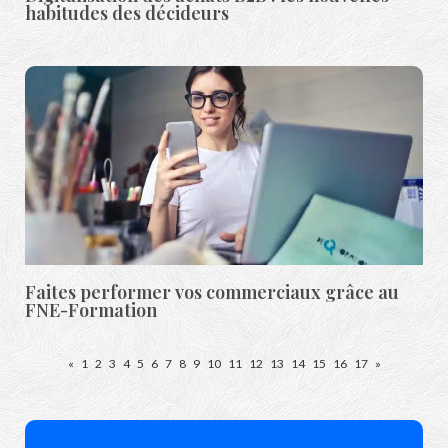
habitudes des décideurs
Faites performer vos commerciaux grâce au
FNE-Formation
«
1
2
3
4
5
6
7
8
9
10
11
12
13
14
15
16
17
»