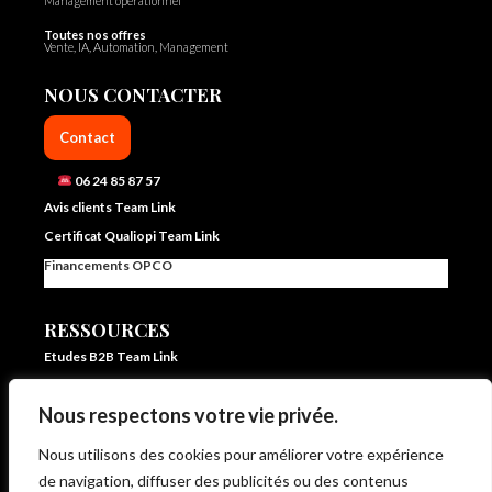
Management opérationnel
Toutes nos offres
Vente, IA, Automation, Management
NOUS CONTACTER
Contact
06 24 85 87 57
Avis clients Team Link
Certificat Qualiopi Team Link
Financements OPCO
RESSOURCES
Etudes B2B Team Link
FAQ Team Link
Nous respectons votre vie privée.
Blog IA et vente – Team Link
In ze pocket – E learning formation vente et IA
Nous utilisons des cookies pour améliorer votre expérience
Livrets d’accueil et statistiques
de navigation, diffuser des publicités ou des contenus