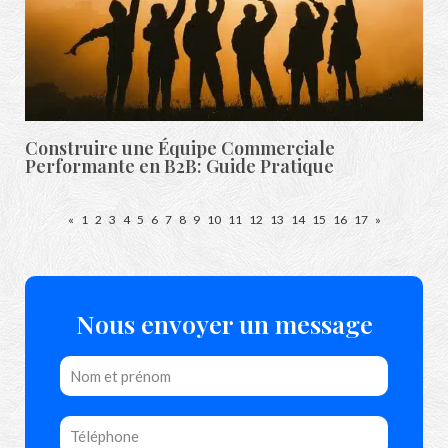
Construire une Équipe Commerciale
Performante en B2B: Guide Pratique
«
1
2
3
4
5
6
7
8
9
10
11
12
13
14
15
16
17
»
Nous envoyer un message