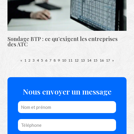
Sondage BTP : ce qu’exigent les entreprises
des ATC
«
1
2
3
4
5
6
7
8
9
10
11
12
13
14
15
16
17
»
Nous envoyer un message