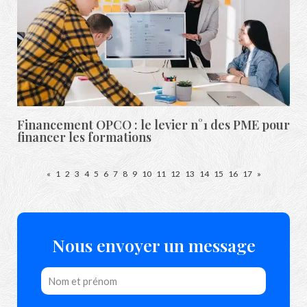
Financement OPCO : le levier n°1 des PME pour
financer les formations
«
1
2
3
4
5
6
7
8
9
10
11
12
13
14
15
16
17
»
Nous envoyer un message