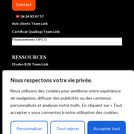
Contact
06 24 85 87 57
Avis clients Team Link
Certificat Qualiopi Team Link
Financements OPCO
RESSOURCES
Etudes B2B Team Link
FAQ Team Link
Nous respectons votre vie privée.
Blog IA et vente – Team Link
In ze pocket – E learning formation vente et IA
Nous utilisons des cookies pour améliorer votre expérience
Livrets d’accueil et statistiques
de navigation, diffuser des publicités ou des contenus
Règlement intérieur
personnalisés et analyser notre trafic. En cliquant sur « Tout
CG de Vente et d’Utilisation
accepter », vous consentez à notre utilisation des cookies.
CP Moteur de Vente Intégré
Politique de protection des données
Personnaliser
Tout rejeter
Accepter tout