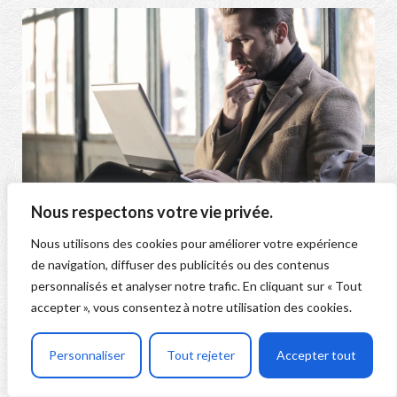
Formation Copilot 365 : comment choisir une
Nous respectons votre vie privée.
formation IA adaptée aux usages en entreprise
?
Nous utilisons des cookies pour améliorer votre expérience
de navigation, diffuser des publicités ou des contenus
personnalisés et analyser notre trafic. En cliquant sur « Tout
accepter », vous consentez à notre utilisation des cookies.
Personnaliser
Tout rejeter
Accepter tout