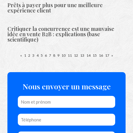
Prêts à payer plus pour une meilleure
expérience client
Critiquer la concurrence est une mauvaise
idée en vente B2B : explications (base
scientifique)
«
1
2
3
4
5
6
7
8
9
10
11
12
13
14
15
16
17
»
Nous envoyer un message