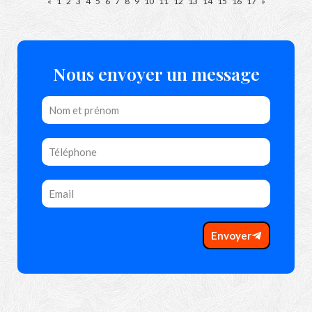
«
1
2
3
4
5
6
7
8
9
10
11
12
13
14
15
16
17
»
Nous envoyer un message
Envoyer