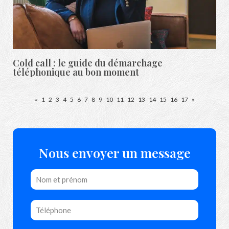
Cold call : le guide du démarchage
téléphonique au bon moment
«
1
2
3
4
5
6
7
8
9
10
11
12
13
14
15
16
17
»
Nous envoyer un message