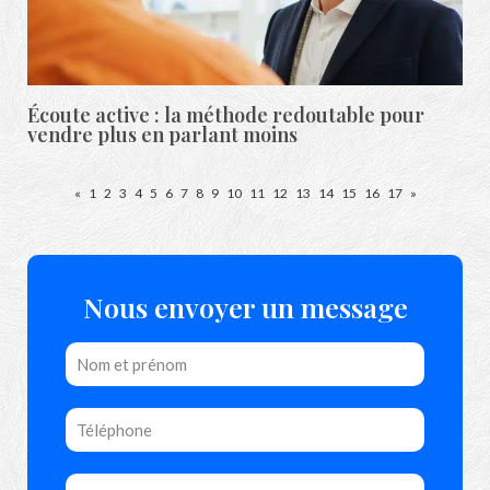
Écoute active : la méthode redoutable pour
vendre plus en parlant moins
«
1
2
3
4
5
6
7
8
9
10
11
12
13
14
15
16
17
»
Nous envoyer un message