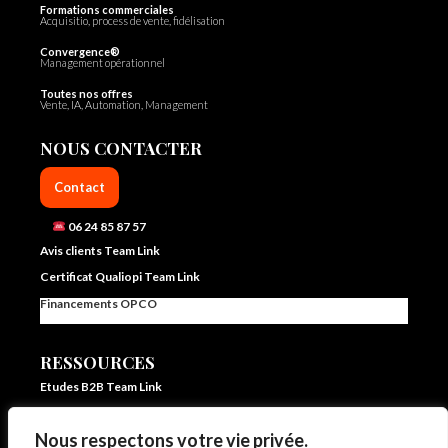
Formations commerciales
Acquisitio, process de vente, fidélisation
Convergence®
Management opérationnel
Toutes nos offres
Vente, IA, Automation, Management
NOUS CONTACTER
Contact
06 24 85 87 57
Avis clients Team Link
Certificat Qualiopi Team Link
Financements OPCO
RESSOURCES
Etudes B2B Team Link
FAQ Team Link
Nous respectons votre vie privée.
Blog IA et vente – Team Link