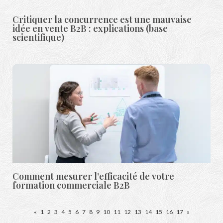
Critiquer la concurrence est une mauvaise
idée en vente B2B : explications (base
scientifique)
Comment mesurer l’efficacité de votre
formation commerciale B2B
«
1
2
3
4
5
6
7
8
9
10
11
12
13
14
15
16
17
»