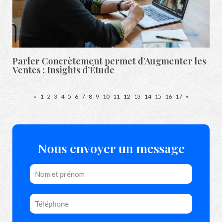
Parler Concrètement permet d’Augmenter les
Ventes : Insights d’Étude
«
1
2
3
4
5
6
7
8
9
10
11
12
13
14
15
16
17
»
Nous envoyer un message