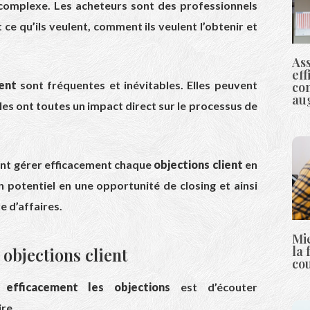
t complexe. Les acheteurs sont des professionnels
e qu’ils veulent, comment ils veulent l’obtenir et
As
eff
ient
sont fréquentes et inévitables. Elles peuvent
con
au
les ont toutes un impact direct sur le processus de
ent gérer efficacement chaque
objections client
en
 potentiel en une opportunité de closing et ainsi
 d’affaires.
Mi
la 
 objections client
co
 efficacement les objections
est d’écouter
ire.