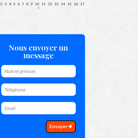
2
3
4
5
6
7
8
9
10
11
12
13
14
15
16
17
»
Nous envoyer un
message
Envoyer