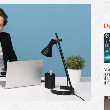
De
Mic
Ava
de 
d’