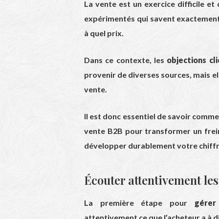
La vente est un exercice difficile e
expérimentés qui savent exactement c
à quel prix.
Dans ce contexte, les
objections cl
provenir de diverses sources, mais el
vente.
Il est donc essentiel de savoir comm
vente B2B pour transformer un frein
développer durablement votre chiffre
Écouter attentivement les
La première étape pour
gérer
attentivement ce que l’acheteur a à d