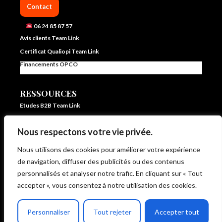
Contact
06 24 85 87 57
Avis clients Team Link
Certificat Qualiopi Team Link
Financements OPCO
RESSOURCES
Etudes B2B Team Link
FAQ Team Link
Nous respectons votre vie privée.
Blog IA et vente – Team Link
In ze pocket – E learning formation vente et IA
Nous utilisons des cookies pour améliorer votre expérience
Livrets d’accueil et statistiques
de navigation, diffuser des publicités ou des contenus
Règlement intérieur
personnalisés et analyser notre trafic. En cliquant sur « Tout
CG de Vente et d’Utilisation
accepter », vous consentez à notre utilisation des cookies.
CP Moteur de Vente Intégré
Politique de protection des données
Personnaliser
Tout rejeter
Accepter tout