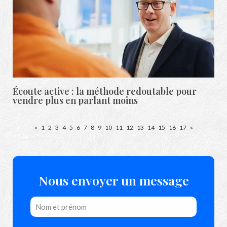
Écoute active : la méthode redoutable pour
vendre plus en parlant moins
«
1
2
3
4
5
6
7
8
9
10
11
12
13
14
15
16
17
»
Nous envoyer un message