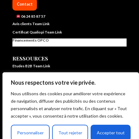
Contact
06 24 85 87 57
Avis clients Team Link
Certificat Qualiopi Team Link
Financements OPCO
RESSOURCES
Etudes B2B Team Link
FAQ Team Link
Nous respectons votre vie privée.
Blog IA et vente – Team Link
In ze pocket – E learning formation vente et IA
Nous utilisons des cookies pour améliorer votre expérience
Livrets d’accueil et statistiques
de navigation, diffuser des publicités ou des contenus
Règlement intérieur
personnalisés et analyser notre trafic. En cliquant sur « Tout
CG de Vente et d’Utilisation
accepter », vous consentez à notre utilisation des cookies.
CP Moteur de Vente Intégré
Politique de protection des données
Personnaliser
Tout rejeter
Accepter tout