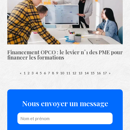
Financement OPCO : le levier n°1 des PME pour
financer les formations
«
1
2
3
4
5
6
7
8
9
10
11
12
13
14
15
16
17
»
Nous envoyer un message