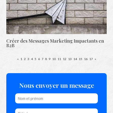
Créer des Messages Marketing Impactants en
B2B
«
1
2
3
4
5
6
7
8
9
10
11
12
13
14
15
16
17
»
Nous envoyer un message