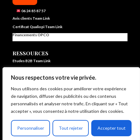
06 24 85 87 57
Avis clients Team Link
Certificat Qualiopi Team Link
Financements OPCO
RESSOURCES
Etudes B2B Team Link
FAQ Team Link
Nous respectons votre vie privée.
Blog IA et vente – Team Link
In ze pocket – E learning formation vente et IA
Nous utilisons des cookies pour améliorer votre expérience
Livrets d’accueil et statistiques
de navigation, diffuser des publicités ou des contenus
Règlement intérieur
personnalisés et analyser notre trafic. En cliquant sur « Tout
CG de Vente et d’Utilisation
accepter », vous consentez à notre utilisation des cookies.
CP Moteur de Vente Intégré
Politique de protection des données
Personnaliser
Tout rejeter
Accepter tout