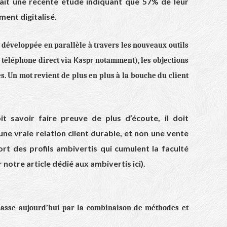
lait une récente étude indiquant que 57% de leur
ment digitalisé.
t développée en parallèle à travers les nouveaux outils
Kaspr
 téléphone direct via
notamment), les objections
. Un mot revient de plus en plus à la bouche du client
t savoir faire preuve de plus d’écoute, il doit
ne vraie relation client durable, et non une vente
ort des profils ambivertis qui cumulent la faculté
r notre article dédié aux ambivertis ici
).
passe aujourd’hui par la combinaison de méthodes et