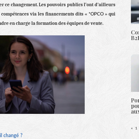
r ce changement. Les pouvoirs publics l’ont d’ailleurs
*OPCO
n compétences via les financements dits «
» qui
ndre en charge la formation des équipes de vente.
Co
B2B
Por
pou
au
«
1
l changé ?