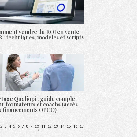
mment vendre du ROI en vente
 : techniques, modèles et scripts
tage Qualiopi : guide complet
r formateurs et coachs (accès
x financements OPCO)
2
3
4
5
6
7
8
9
10
11
12
13
14
15
16
17
»