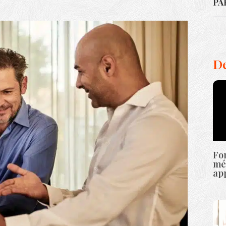
PA
De
For
mét
ap