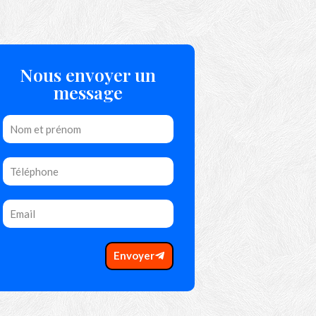
Nous envoyer un
message
Envoyer