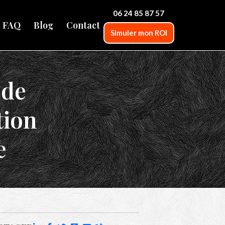
06 24 85 87 57
FAQ
Blog
Contact
Simuler mon ROI
 de
tion
e