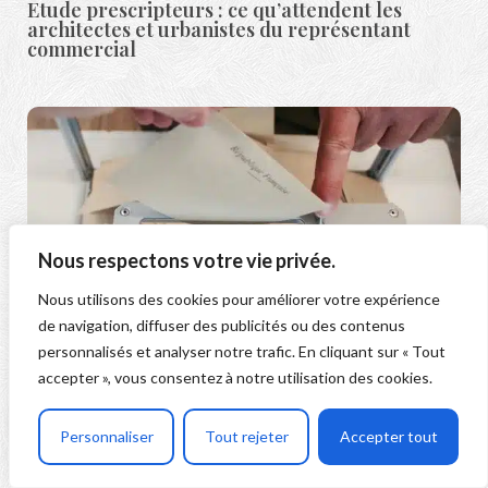
Etude prescripteurs : ce qu’attendent les
architectes et urbanistes du représentant
commercial
Nous respectons votre vie privée.
Nous utilisons des cookies pour améliorer votre expérience
de navigation, diffuser des publicités ou des contenus
Comment prospecter les mairies efficacement
personnalisés et analyser notre trafic. En cliquant sur « Tout
? Notre étude commerciale
accepter », vous consentez à notre utilisation des cookies.
Personnaliser
Tout rejeter
Accepter tout